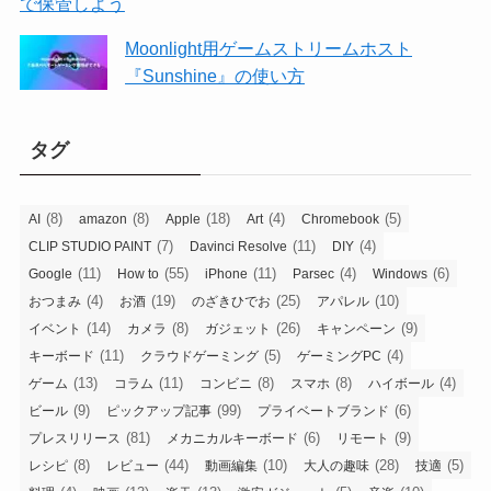
で保管しよう
Moonlight用ゲームストリームホスト
『Sunshine』の使い方
タグ
(8)
(8)
(18)
(4)
(5)
AI
amazon
Apple
Art
Chromebook
(7)
(11)
(4)
CLIP STUDIO PAINT
Davinci Resolve
DIY
(11)
(55)
(11)
(4)
(6)
Google
How to
iPhone
Parsec
Windows
(4)
(19)
(25)
(10)
おつまみ
お酒
のざきひでお
アパレル
(14)
(8)
(26)
(9)
イベント
カメラ
ガジェット
キャンペーン
(11)
(5)
(4)
キーボード
クラウドゲーミング
ゲーミングPC
(13)
(11)
(8)
(8)
(4)
ゲーム
コラム
コンビニ
スマホ
ハイボール
(9)
(99)
(6)
ビール
ピックアップ記事
プライベートブランド
(81)
(6)
(9)
プレスリリース
メカニカルキーボード
リモート
(8)
(44)
(10)
(28)
(5)
レシピ
レビュー
動画編集
大人の趣味
技適