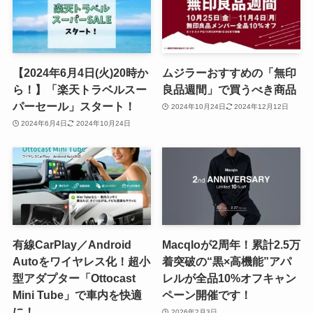
【2024年6月4日(火)20時か
ムジラーおすすめの「無印
ら！】「楽天トラベルスー
良品週間」で買うべき商品
パーセール」スタート！
2024年10月24日
2024年12月12日
2024年6月4日
2024年10月24日
有線CarPlay／Android
Macqloが2周年！累計2.5万
Autoをワイヤレス化！超小
着突破の“黒×高機能”アパ
型アダプター「Ottocast
レルが全品10%オフキャン
Mini Tube」で車内を快適
ペーン開催です！
に！
2026年2月3日