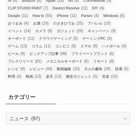
(8)
(8)
(18)
(4)
(5)
AI
amazon
Apple
Art
Chromebook
(7)
(11)
(4)
CLIP STUDIO PAINT
Davinci Resolve
DIY
(11)
(55)
(11)
(4)
(6)
Google
How to
iPhone
Parsec
Windows
(4)
(19)
(25)
(10)
おつまみ
お酒
のざきひでお
アパレル
(14)
(8)
(26)
(9)
イベント
カメラ
ガジェット
キャンペーン
(11)
(5)
(4)
キーボード
クラウドゲーミング
ゲーミングPC
(13)
(11)
(8)
(8)
(4)
ゲーム
コラム
コンビニ
スマホ
ハイボール
(9)
(99)
(6)
ビール
ピックアップ記事
プライベートブランド
(81)
(6)
(9)
プレスリリース
メカニカルキーボード
リモート
(8)
(44)
(10)
(28)
(5)
レシピ
レビュー
動画編集
大人の趣味
技適
(4)
(13)
(13)
(5)
(10)
料理
映画
楽天
激安ガジェット
音楽
カテゴリー
カ
テ
ゴ