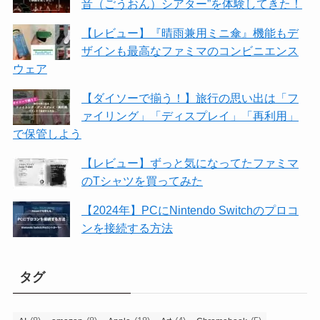
音（ごうおん）シアター”を体験してきた！
【レビュー】『晴雨兼用ミニ傘』機能もデ
ザインも最高なファミマのコンビニエンス
ウェア
【ダイソーで揃う！】旅行の思い出は「フ
ァイリング」「ディスプレイ」「再利用」
で保管しよう
【レビュー】ずっと気になってたファミマ
のTシャツを買ってみた
【2024年】PCにNintendo Switchのプロコ
ンを接続する方法
タグ