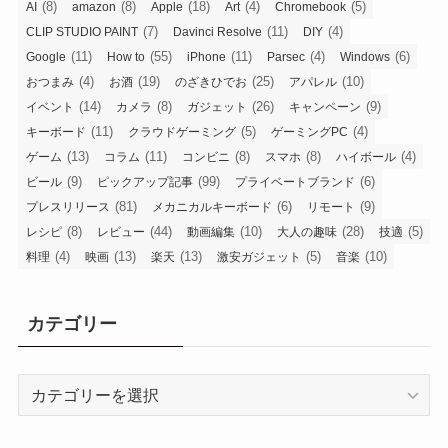
(8)
(8)
(18)
(4)
(5)
AI
amazon
Apple
Art
Chromebook
(7)
(11)
(4)
CLIP STUDIO PAINT
Davinci Resolve
DIY
(11)
(55)
(11)
(4)
(6)
Google
How to
iPhone
Parsec
Windows
(4)
(19)
(25)
(10)
おつまみ
お酒
のざきひでお
アパレル
(14)
(8)
(26)
(9)
イベント
カメラ
ガジェット
キャンペーン
(11)
(5)
(4)
キーボード
クラウドゲーミング
ゲーミングPC
(13)
(11)
(8)
(8)
(4)
ゲーム
コラム
コンビニ
スマホ
ハイボール
(9)
(99)
(6)
ビール
ピックアップ記事
プライベートブランド
(81)
(6)
(9)
プレスリリース
メカニカルキーボード
リモート
(8)
(44)
(10)
(28)
(5)
レシピ
レビュー
動画編集
大人の趣味
技適
(4)
(13)
(13)
(5)
(10)
料理
映画
楽天
激安ガジェット
音楽
カテゴリー
カ
テ
ゴ