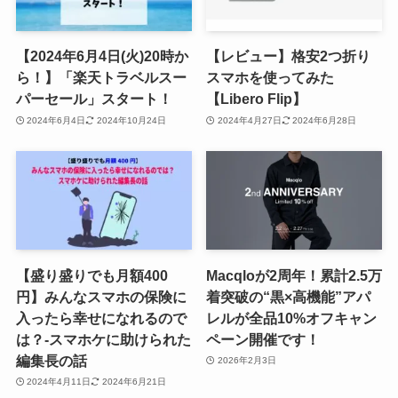
【2024年6月4日(火)20時か
【レビュー】格安2つ折り
ら！】「楽天トラベルスー
スマホを使ってみた
パーセール」スタート！
【Libero Flip】
2024年6月4日
2024年10月24日
2024年4月27日
2024年6月28日
【盛り盛りでも月額400
Macqloが2周年！累計2.5万
円】みんなスマホの保険に
着突破の“黒×高機能”アパ
入ったら幸せになれるので
レルが全品10%オフキャン
は？-スマホケに助けられた
ペーン開催です！
編集長の話
2026年2月3日
2024年4月11日
2024年6月21日