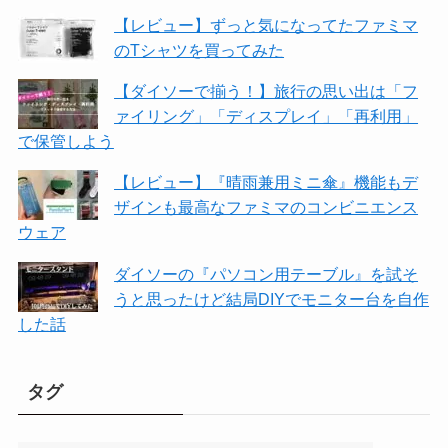
【レビュー】ずっと気になってたファミマ
のTシャツを買ってみた
【ダイソーで揃う！】旅行の思い出は「フ
ァイリング」「ディスプレイ」「再利用」
で保管しよう
【レビュー】『晴雨兼用ミニ傘』機能もデ
ザインも最高なファミマのコンビニエンス
ウェア
ダイソーの『パソコン用テーブル』を試そ
うと思ったけど結局DIYでモニター台を自作
した話
タグ