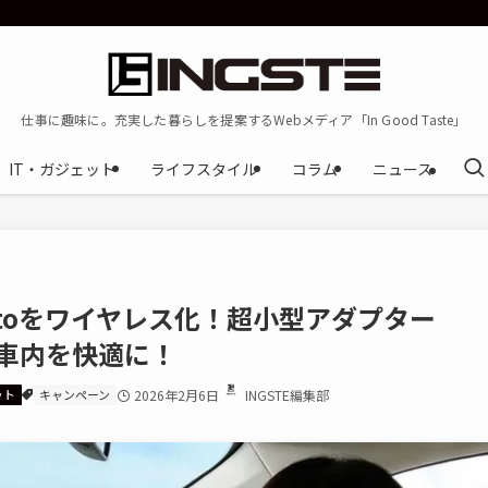
仕事に趣味に。充実した暮らしを提案するWebメディア「In Good Taste」
IT・ガジェット
ライフスタイル
コラム
ニュース
d Autoをワイヤレス化！超小型アダプター
e」で車内を快適に！
ット
キャンペーン
2026年2月6日
INGSTE編集部