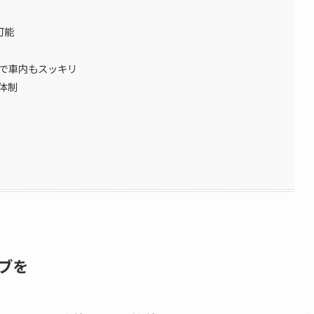
可能
ンで車内もスッキリ
体制
イブを