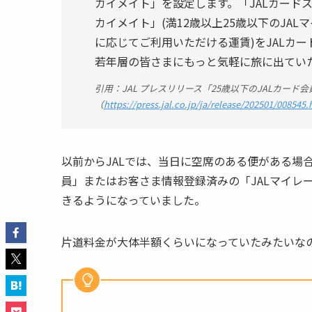
カイメイト」を設定します。「JALカード
カイメイト」(満12歳以上25歳以下のJA
に応じてご利用いただける運賃)をJALカ
若年層の皆さまにもっと気軽に旅に出てい
引用：JAL プレスリリース「25歳以下のJALカード
（
https://press.jal.co.jp/ja/release/202501/008545.
以前からJALでは、当日に空席のある便がある場合
員」またはお客さま情報登録済みの「JALマイレ
きるようになっていました。
片道料金が大体半額くらいになっていたみたいな