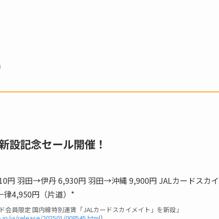
済
土)】新設記念セール開催！
カード会員限定 国内線特別運賃「JALカードスカイメイト」を新設」
co.jp/ja/release/202501/008545.html
）