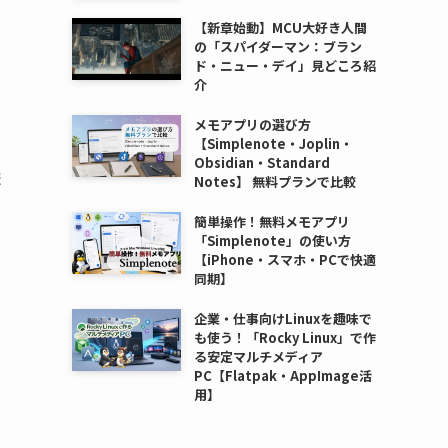
【新章始動】MCU大好き人間
の「スパイダーマン：ブラン
ド・ニュー・デイ」見どころ紹
介
メモアプリの選び方
【Simplenote・Joplin・
Obsidian・Standard
ま
Notes】 無料プランで比較
簡単操作！無料メモアプリ
「Simplenote」の使い方
【iPhone・スマホ・PCで快適
同期】
企業・仕事向けLinuxを趣味で
も使う！「Rocky Linux」で作
る安定マルチメディア
PC【Flatpak・AppImage活
用】