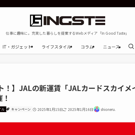
仕事に趣味に。充実した暮らしを提案するWebメディア「In Good Taste」
IT・ガジェット
ライフスタイル
コラム
ニュース
ート！】JALの新運賃「JALカードスカイメ
催！
イル
キャンペーン
2025年1月15日
2025年1月16日
shioneru.