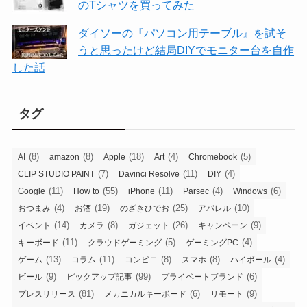
のTシャツを買ってみた
ダイソーの『パソコン用テーブル』を試そ
うと思ったけど結局DIYでモニター台を自作
した話
タグ
(8)
(8)
(18)
(4)
(5)
AI
amazon
Apple
Art
Chromebook
(7)
(11)
(4)
CLIP STUDIO PAINT
Davinci Resolve
DIY
(11)
(55)
(11)
(4)
(6)
Google
How to
iPhone
Parsec
Windows
(4)
(19)
(25)
(10)
おつまみ
お酒
のざきひでお
アパレル
(14)
(8)
(26)
(9)
イベント
カメラ
ガジェット
キャンペーン
(11)
(5)
(4)
キーボード
クラウドゲーミング
ゲーミングPC
(13)
(11)
(8)
(8)
(4)
ゲーム
コラム
コンビニ
スマホ
ハイボール
(9)
(99)
(6)
ビール
ピックアップ記事
プライベートブランド
(81)
(6)
(9)
プレスリリース
メカニカルキーボード
リモート