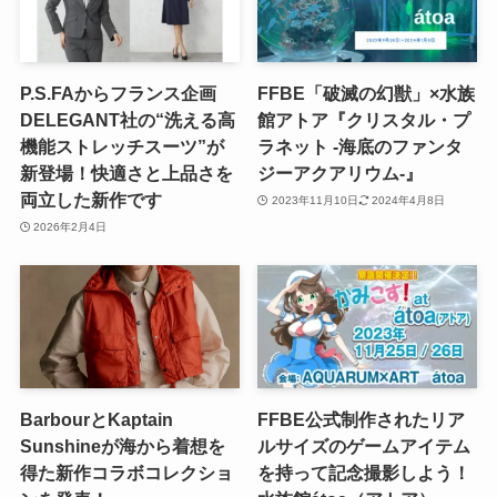
P.S.FAからフランス企画
FFBE「破滅の幻獣」×水族
DELEGANT社の“洗える高
館アトア『クリスタル・プ
機能ストレッチスーツ”が
ラネット -海底のファンタ
新登場！快適さと上品さを
ジーアクアリウム-』
両立した新作です
2023年11月10日
2024年4月8日
2026年2月4日
BarbourとKaptain
FFBE公式制作されたリア
Sunshineが海から着想を
ルサイズのゲームアイテム
得た新作コラボコレクショ
を持って記念撮影しよう！