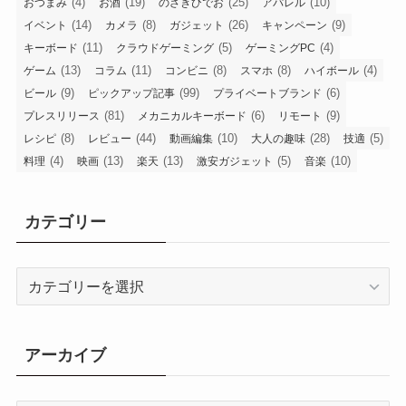
(4)
(19)
(25)
(10)
おつまみ
お酒
のざきひでお
アパレル
(14)
(8)
(26)
(9)
イベント
カメラ
ガジェット
キャンペーン
(11)
(5)
(4)
キーボード
クラウドゲーミング
ゲーミングPC
(13)
(11)
(8)
(8)
(4)
ゲーム
コラム
コンビニ
スマホ
ハイボール
(9)
(99)
(6)
ビール
ピックアップ記事
プライベートブランド
(81)
(6)
(9)
プレスリリース
メカニカルキーボード
リモート
(8)
(44)
(10)
(28)
(5)
レシピ
レビュー
動画編集
大人の趣味
技適
(4)
(13)
(13)
(5)
(10)
料理
映画
楽天
激安ガジェット
音楽
カテゴリー
カ
テ
ゴ
リ
アーカイブ
ー