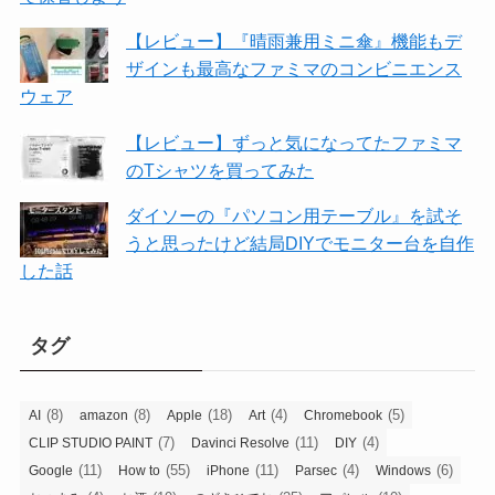
【レビュー】『晴雨兼用ミニ傘』機能もデ
ザインも最高なファミマのコンビニエンス
ウェア
【レビュー】ずっと気になってたファミマ
のTシャツを買ってみた
ダイソーの『パソコン用テーブル』を試そ
うと思ったけど結局DIYでモニター台を自作
した話
タグ
(8)
(8)
(18)
(4)
(5)
AI
amazon
Apple
Art
Chromebook
(7)
(11)
(4)
CLIP STUDIO PAINT
Davinci Resolve
DIY
(11)
(55)
(11)
(4)
(6)
Google
How to
iPhone
Parsec
Windows