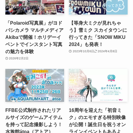
「Polaroid写真展」がヨド
【等身大ミクが見れちゃ
バシカメラ マルチメディア
う】雪ミク スカイタウンに
Akibaで開催！ホリデーイ
行ってきた「SNOW MIKU
ベントでインスタント写真
2024」も発表！
の魅力を体験
2023年10月6日
2024年4月8日
2026年2月2日
FFBE公式制作されたリア
16周年を迎えた「初音ミ
ルサイズのゲームアイテム
ク」のエモすぎる特別映像
を持って記念撮影しよう！
が公開！誕生日を祝うオン
水族館átoa（アトア）
ラインイベントもあるよ