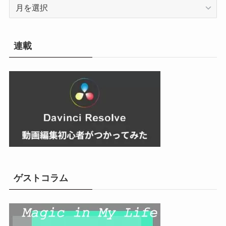
ア
ー
カ
イ
連載
ブ
ゲストコラム