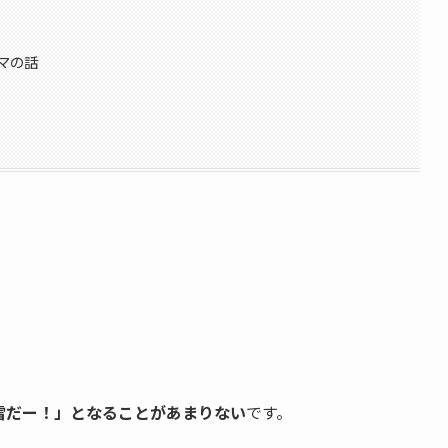
）
マの話
雪だー！」となることがあまりない
です。