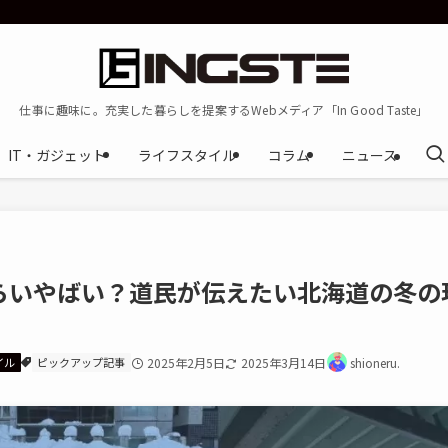
仕事に趣味に。充実した暮らしを提案するWebメディア「In Good Taste」
IT・ガジェット
ライフスタイル
コラム
ニュース
らいやばい？道民が伝えたい北海道の冬の
イル
ピックアップ記事
2025年2月5日
2025年3月14日
shioneru.