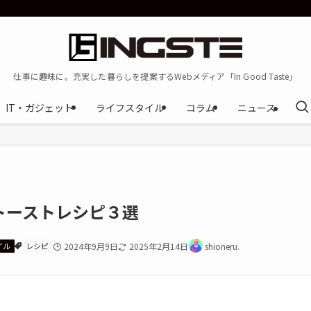
仕事に趣味に。充実した暮らしを提案するWebメディア「In Good Taste」
IT・ガジェット
ライフスタイル
コラム
ニュース
トーストレシピ３選
イル
レシピ
2024年9月9日
2025年2月14日
shioneru.