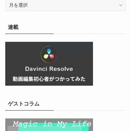
ア
ー
カ
イ
連載
ブ
ゲストコラム