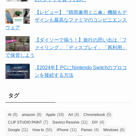
【レビュー】『晴雨兼用ミニ傘』機能もデ
ザインも最高なファミマのコンビニエンス
ウェア
【ダイソーで揃う！】旅行の思い出は「フ
ァイリング」「ディスプレイ」「再利用」
で保管しよう
【2024年】PCにNintendo Switchのプロコ
ンを接続する方法
タグ
(8)
(8)
(18)
(4)
(5)
AI
amazon
Apple
Art
Chromebook
(7)
(11)
(4)
CLIP STUDIO PAINT
Davinci Resolve
DIY
(11)
(55)
(11)
(4)
(6)
Google
How to
iPhone
Parsec
Windows