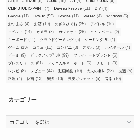
(8)
(8)
(18)
(4)
(5)
AI
amazon
Apple
Art
Chromebook
(7)
(11)
(4)
CLIP STUDIO PAINT
Davinci Resolve
DIY
(11)
(55)
(11)
(4)
(6)
Google
How to
iPhone
Parsec
Windows
(4)
(19)
(25)
(10)
おつまみ
お酒
のざきひでお
アパレル
(14)
(8)
(26)
(9)
イベント
カメラ
ガジェット
キャンペーン
(11)
(5)
(4)
キーボード
クラウドゲーミング
ゲーミングPC
(13)
(11)
(8)
(8)
(4)
ゲーム
コラム
コンビニ
スマホ
ハイボール
(9)
(99)
(6)
ビール
ピックアップ記事
プライベートブランド
(81)
(6)
(9)
プレスリリース
メカニカルキーボード
リモート
(8)
(44)
(10)
(28)
(5)
レシピ
レビュー
動画編集
大人の趣味
技適
(4)
(13)
(13)
(5)
(10)
料理
映画
楽天
激安ガジェット
音楽
カテゴリー
カ
テ
ゴ