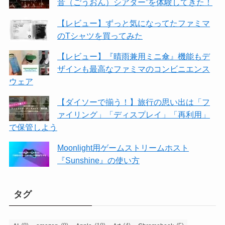
音（ごうおん）シアター”を体験してきた！
【レビュー】ずっと気になってたファミマ
のTシャツを買ってみた
【レビュー】『晴雨兼用ミニ傘』機能もデ
ザインも最高なファミマのコンビニエンス
ウェア
【ダイソーで揃う！】旅行の思い出は「フ
ァイリング」「ディスプレイ」「再利用」
で保管しよう
Moonlight用ゲームストリームホスト
『Sunshine』の使い方
タグ