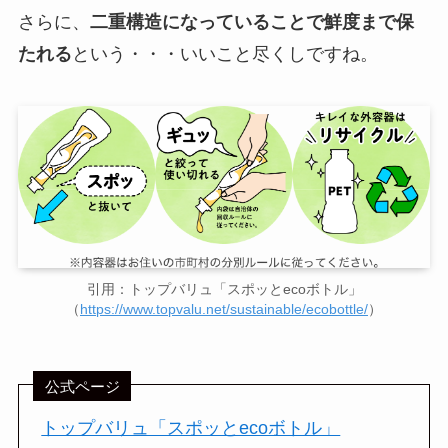
さらに、
二重構造になっていることで鮮度まで保
たれる
という・・・いいこと尽くしですね。
引用：トップバリュ「スポッとecoボトル」
（
https://www.topvalu.net/sustainable/ecobottle/
）
公式ページ
トップバリュ「スポッとecoボトル」