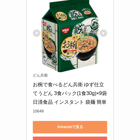
どん兵衛
お椀で食べるどん兵衛 ゆず仕立
てうどん 3食パック(1食30g)×9袋 
日清食品 インスタント 袋麺 簡単
10649
Amazonで見る