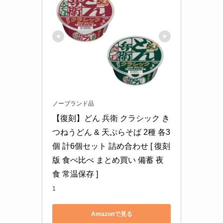
ノーブランド品
【復刻】どん 兵衛 クラシック き
つねうどん & 天ぷらそば 2種 各3
個 計6個セット 詰め合わせ [ 復刻
版 食べ比べ まとめ買い 備蓄 夜
食 常温保存 ]
1
Amazonで見る