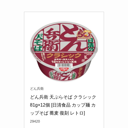
どん兵衛
どん兵衛 天ぷらそば クラシック 
81g×12個 [日清食品 カップ麺 カ
ップそば 蕎麦 復刻 レトロ]
29420