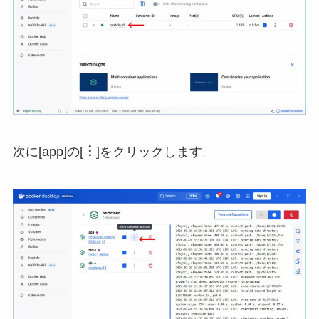
次に[app]の[
︙
]をクリックします。