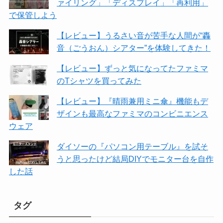
ァイリング」「ディスプレイ」「再利用」
で保管しよう
【レビュー】うるさい音が苦手な人間が“轟
音（ごうおん）シアター”を体験してきた！
【レビュー】ずっと気になってたファミマ
のTシャツを買ってみた
【レビュー】『晴雨兼用ミニ傘』機能もデ
ザインも最高なファミマのコンビニエンス
ウェア
ダイソーの『パソコン用テーブル』を試そ
うと思ったけど結局DIYでモニター台を自作
した話
タグ