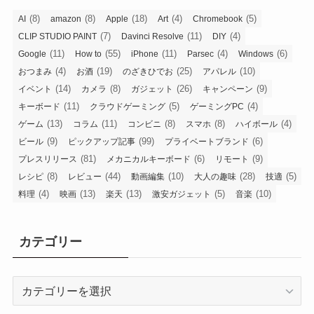
(8)
(8)
(18)
(4)
(5)
AI
amazon
Apple
Art
Chromebook
(7)
(11)
(4)
CLIP STUDIO PAINT
Davinci Resolve
DIY
(11)
(55)
(11)
(4)
(6)
Google
How to
iPhone
Parsec
Windows
(4)
(19)
(25)
(10)
おつまみ
お酒
のざきひでお
アパレル
(14)
(8)
(26)
(9)
イベント
カメラ
ガジェット
キャンペーン
(11)
(5)
(4)
キーボード
クラウドゲーミング
ゲーミングPC
(13)
(11)
(8)
(8)
(4)
ゲーム
コラム
コンビニ
スマホ
ハイボール
(9)
(99)
(6)
ビール
ピックアップ記事
プライベートブランド
(81)
(6)
(9)
プレスリリース
メカニカルキーボード
リモート
(8)
(44)
(10)
(28)
(5)
レシピ
レビュー
動画編集
大人の趣味
技適
(4)
(13)
(13)
(5)
(10)
料理
映画
楽天
激安ガジェット
音楽
カテゴリー
カ
テ