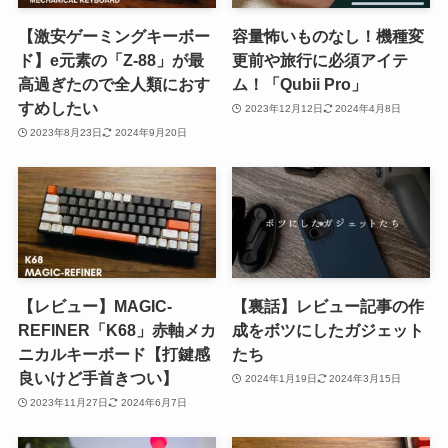
【激安ゲーミングキーボー
容量怖いものなし！機種変
ド】e元素の「Z-88」が最
更前や旅行に必須アイテ
高過ぎたので全人類におす
ム！「Qubii Pro」
すめしたい
2023年12月12日
2024年4月8日
2023年8月23日
2024年9月20日
【レビュー】MAGIC-
【裏話】レビュー記事の作
REFINER「K68」赤軸メカ
成をボツにしたガジェット
ニカルキーボード【打鍵感
たち
良いけど手首きつい】
2024年1月19日
2024年3月15日
2023年11月27日
2024年6月7日