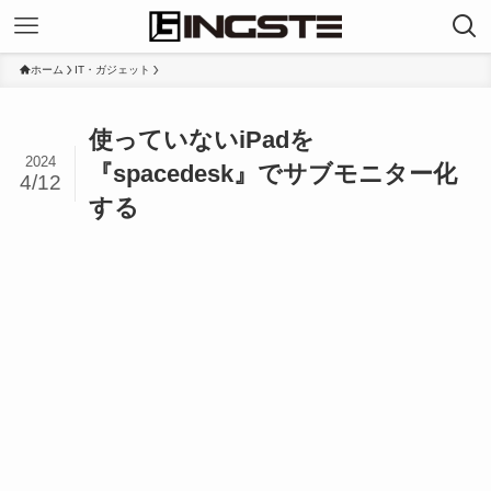
ホーム
IT・ガジェット
使っていないiPadを
2024
『spacedesk』でサブモニター化
4/12
する