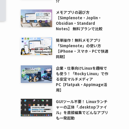
介
メモアプリの選び方
【Simplenote・Joplin・
Obsidian・Standard
Notes】 無料プランで比較
簡単操作！無料メモアプリ
「Simplenote」の使い方
【iPhone・スマホ・PCで快適
同期】
企業・仕事向けLinuxを趣味で
も使う！「Rocky Linux」で作
る安定マルチメディア
PC【Flatpak・AppImage活
用】
GUIツール不要！ Linuxランチ
ャーの正体「.desktopファイ
ル」を直接編集でどんなアプリ
も一発起動