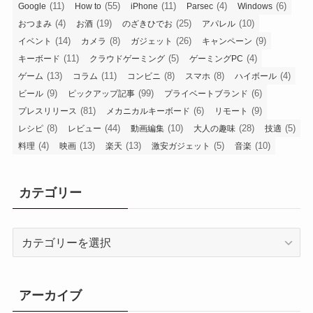
(11)
(55)
(11)
(4)
(6)
Google
How to
iPhone
Parsec
Windows
(4)
(19)
(25)
(10)
おつまみ
お酒
のざきひでお
アパレル
(14)
(8)
(26)
(9)
イベント
カメラ
ガジェット
キャンペーン
(11)
(5)
(4)
キーボード
クラウドゲーミング
ゲーミングPC
(13)
(11)
(8)
(8)
(4)
ゲーム
コラム
コンビニ
スマホ
ハイボール
(9)
(99)
(6)
ビール
ピックアップ記事
プライベートブランド
(81)
(6)
(9)
プレスリリース
メカニカルキーボード
リモート
(8)
(44)
(10)
(28)
(5)
レシピ
レビュー
動画編集
大人の趣味
技適
(4)
(13)
(13)
(5)
(10)
料理
映画
楽天
激安ガジェット
音楽
カテゴリー
カ
テ
ゴ
リ
アーカイブ
ー