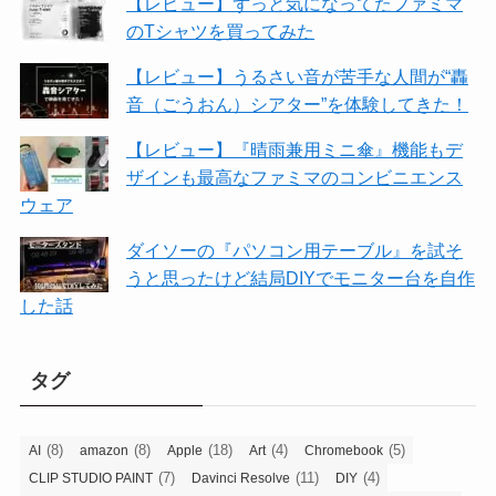
【レビュー】ずっと気になってたファミマ
のTシャツを買ってみた
【レビュー】うるさい音が苦手な人間が“轟
音（ごうおん）シアター”を体験してきた！
【レビュー】『晴雨兼用ミニ傘』機能もデ
ザインも最高なファミマのコンビニエンス
ウェア
ダイソーの『パソコン用テーブル』を試そ
うと思ったけど結局DIYでモニター台を自作
した話
タグ
(8)
(8)
(18)
(4)
(5)
AI
amazon
Apple
Art
Chromebook
(7)
(11)
(4)
CLIP STUDIO PAINT
Davinci Resolve
DIY