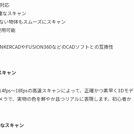
対応
確なスキャン
のない物体もスムーズにスキャン
使用可能
NKERCADやFUSION360などのCADソフトとの互換性
スキャン
と14fps〜18fpsの高速スキャンによって、正確かつ素早く3Dモデ
カメラで、実物の色を鮮やか且つリアルに表現します。初心者か
確なスキャン