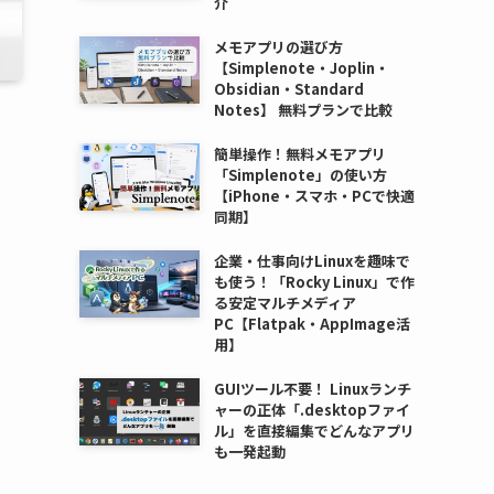
介
メモアプリの選び方
【Simplenote・Joplin・
Obsidian・Standard
Notes】 無料プランで比較
簡単操作！無料メモアプリ
「Simplenote」の使い方
【iPhone・スマホ・PCで快適
同期】
企業・仕事向けLinuxを趣味で
も使う！「Rocky Linux」で作
る安定マルチメディア
PC【Flatpak・AppImage活
用】
GUIツール不要！ Linuxランチ
ャーの正体「.desktopファイ
ル」を直接編集でどんなアプリ
も一発起動