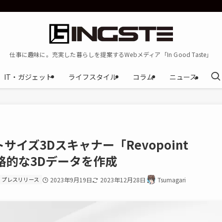
仕事に趣味に。充実した暮らしを提案するWebメディア「In Good Taste」
IT・ガジェット
ライフスタイル
コラム
ニュース
イズ3Dスキャナー「Revopoint
本格的な3Dデータを作成
プレスリリース
2023年9月19日
2023年12月28日
Tsumagari