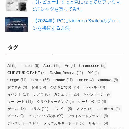
【レビュー】ずっと気になってたファミマ
のTシャツを買ってみた
【2024年】PCにNintendo Switchのプロコ
ンを接続する方法
タグ
(8)
(8)
(18)
(4)
(5)
AI
amazon
Apple
Art
Chromebook
(7)
(11)
(4)
CLIP STUDIO PAINT
Davinci Resolve
DIY
(11)
(55)
(11)
(4)
(6)
Google
How to
iPhone
Parsec
Windows
(4)
(19)
(25)
(10)
おつまみ
お酒
のざきひでお
アパレル
(14)
(8)
(26)
(9)
イベント
カメラ
ガジェット
キャンペーン
(11)
(5)
(4)
キーボード
クラウドゲーミング
ゲーミングPC
(13)
(11)
(8)
(8)
(4)
ゲーム
コラム
コンビニ
スマホ
ハイボール
(9)
(99)
(6)
ビール
ピックアップ記事
プライベートブランド
(81)
(6)
(9)
プレスリリース
メカニカルキーボード
リモート