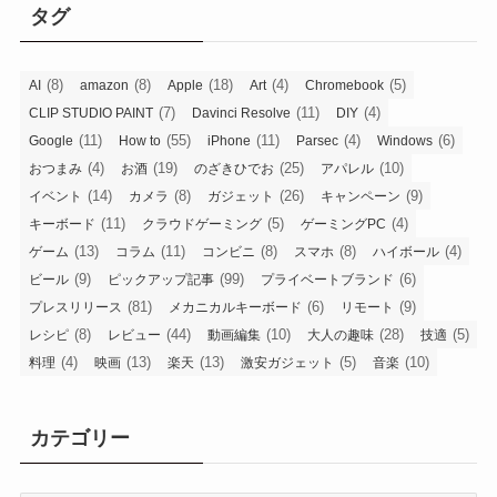
タグ
(8)
(8)
(18)
(4)
(5)
AI
amazon
Apple
Art
Chromebook
(7)
(11)
(4)
CLIP STUDIO PAINT
Davinci Resolve
DIY
(11)
(55)
(11)
(4)
(6)
Google
How to
iPhone
Parsec
Windows
(4)
(19)
(25)
(10)
おつまみ
お酒
のざきひでお
アパレル
(14)
(8)
(26)
(9)
イベント
カメラ
ガジェット
キャンペーン
(11)
(5)
(4)
キーボード
クラウドゲーミング
ゲーミングPC
(13)
(11)
(8)
(8)
(4)
ゲーム
コラム
コンビニ
スマホ
ハイボール
(9)
(99)
(6)
ビール
ピックアップ記事
プライベートブランド
(81)
(6)
(9)
プレスリリース
メカニカルキーボード
リモート
(8)
(44)
(10)
(28)
(5)
レシピ
レビュー
動画編集
大人の趣味
技適
(4)
(13)
(13)
(5)
(10)
料理
映画
楽天
激安ガジェット
音楽
カテゴリー