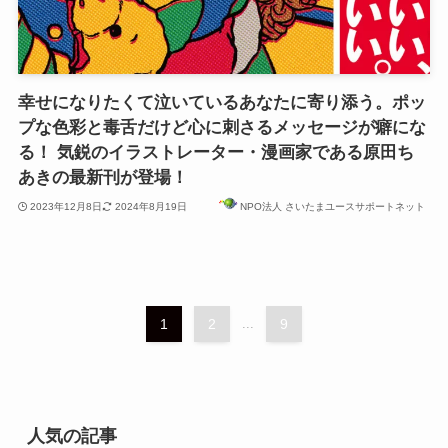
幸せになりたくて泣いているあなたに寄り添う。ポッ
プな色彩と毒舌だけど心に刺さるメッセージが癖にな
る！ 気鋭のイラストレーター・漫画家である原田ち
あきの最新刊が登場！
2023年12月8日
2024年8月19日
NPO法人 さいたまユースサポートネット
1
2
...
9
人気の記事