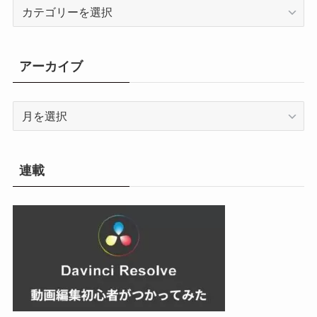
カ
テ
ゴ
リ
アーカイブ
ー
ア
ー
カ
イ
連載
ブ