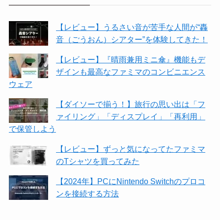
【レビュー】うるさい音が苦手な人間が“轟
音（ごうおん）シアター”を体験してきた！
【レビュー】『晴雨兼用ミニ傘』機能もデ
ザインも最高なファミマのコンビニエンス
ウェア
【ダイソーで揃う！】旅行の思い出は「フ
ァイリング」「ディスプレイ」「再利用」
で保管しよう
【レビュー】ずっと気になってたファミマ
のTシャツを買ってみた
【2024年】PCにNintendo Switchのプロコ
ンを接続する方法