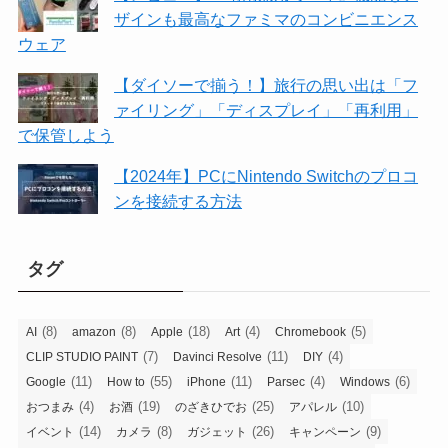
ザインも最高なファミマのコンビニエンス
ウェア
【ダイソーで揃う！】旅行の思い出は「フ
ァイリング」「ディスプレイ」「再利用」
で保管しよう
【2024年】PCにNintendo Switchのプロコ
ンを接続する方法
タグ
(8)
(8)
(18)
(4)
(5)
AI
amazon
Apple
Art
Chromebook
(7)
(11)
(4)
CLIP STUDIO PAINT
Davinci Resolve
DIY
(11)
(55)
(11)
(4)
(6)
Google
How to
iPhone
Parsec
Windows
(4)
(19)
(25)
(10)
おつまみ
お酒
のざきひでお
アパレル
(14)
(8)
(26)
(9)
イベント
カメラ
ガジェット
キャンペーン