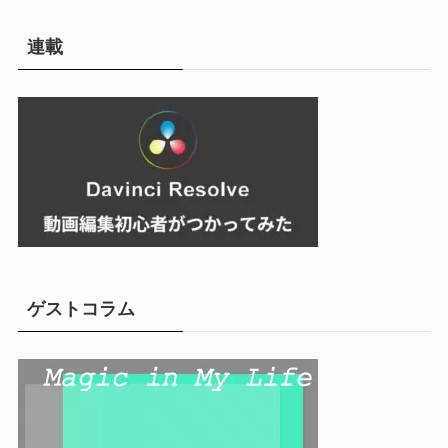
カ
イ
連載
ブ
ゲストコラム