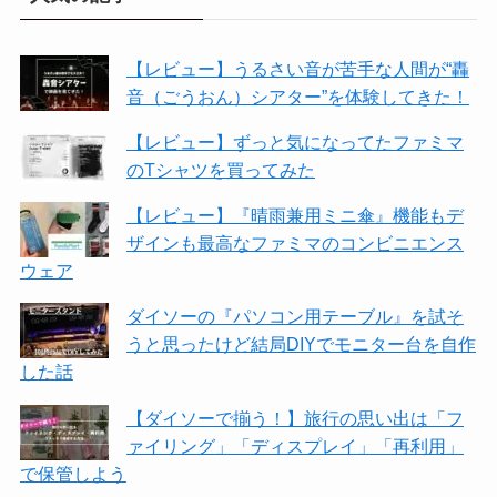
【レビュー】うるさい音が苦手な人間が“轟
音（ごうおん）シアター”を体験してきた！
【レビュー】ずっと気になってたファミマ
のTシャツを買ってみた
【レビュー】『晴雨兼用ミニ傘』機能もデ
ザインも最高なファミマのコンビニエンス
ウェア
ダイソーの『パソコン用テーブル』を試そ
うと思ったけど結局DIYでモニター台を自作
した話
【ダイソーで揃う！】旅行の思い出は「フ
ァイリング」「ディスプレイ」「再利用」
で保管しよう