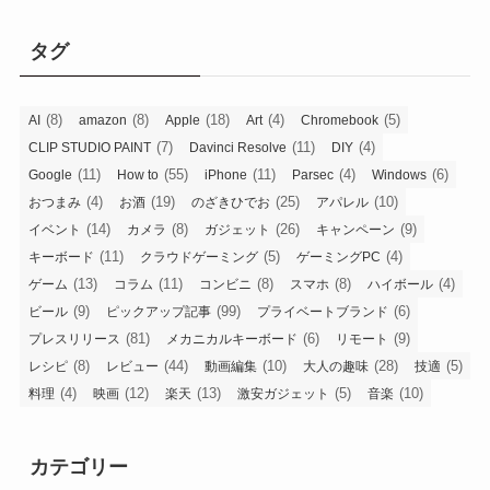
タグ
(8)
(8)
(18)
(4)
(5)
AI
amazon
Apple
Art
Chromebook
(7)
(11)
(4)
CLIP STUDIO PAINT
Davinci Resolve
DIY
(11)
(55)
(11)
(4)
(6)
Google
How to
iPhone
Parsec
Windows
(4)
(19)
(25)
(10)
おつまみ
お酒
のざきひでお
アパレル
(14)
(8)
(26)
(9)
イベント
カメラ
ガジェット
キャンペーン
(11)
(5)
(4)
キーボード
クラウドゲーミング
ゲーミングPC
(13)
(11)
(8)
(8)
(4)
ゲーム
コラム
コンビニ
スマホ
ハイボール
(9)
(99)
(6)
ビール
ピックアップ記事
プライベートブランド
(81)
(6)
(9)
プレスリリース
メカニカルキーボード
リモート
(8)
(44)
(10)
(28)
(5)
レシピ
レビュー
動画編集
大人の趣味
技適
(4)
(12)
(13)
(5)
(10)
料理
映画
楽天
激安ガジェット
音楽
カテゴリー