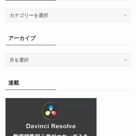
カ
テ
ゴ
リ
アーカイブ
ー
ア
ー
カ
イ
連載
ブ