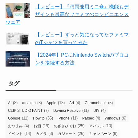
【レビュー】『晴雨兼用ミニ傘』機能もデ
ザインも最高なファミマのコンビニエンス
ウェア
【レビュー】ずっと気になってたファミマ
のTシャツを買ってみた
【2024年】PCにNintendo Switchのプロコ
ンを接続する方法
タグ
(8)
(8)
(18)
(4)
(5)
AI
amazon
Apple
Art
Chromebook
(7)
(11)
(4)
CLIP STUDIO PAINT
Davinci Resolve
DIY
(11)
(55)
(11)
(4)
(6)
Google
How to
iPhone
Parsec
Windows
(4)
(19)
(25)
(10)
おつまみ
お酒
のざきひでお
アパレル
(14)
(8)
(26)
(9)
イベント
カメラ
ガジェット
キャンペーン